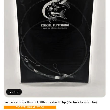
o
n
:
Vente
Leader carbone fluoro 150lb + fastach clip (Pêche à la mouche)
EVERYTHING MUST GO