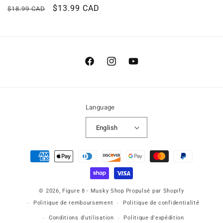
Regular
Sale
$13.99 CAD
$18.99 CAD
price
price
Facebook
Instagram
YouTube
Language
English
Payment
methods
© 2026,
Figure 8 - Musky Shop
Propulsé par Shopify
Politique de remboursement
Politique de confidentialité
Conditions d'utilisation
Politique d'expédition